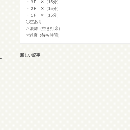
・３F ✕（15分）
・２F ✕（15分）
・１F ✕（15分）
◯空あり
△混雑（空き打席）
✕満席（待ち時間）
新しい記事
ー