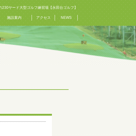
の230ヤード大型ゴルフ練習場【永田台ゴルフ】
施設案内
アクセス
NEWS