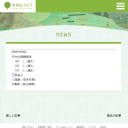
2024年4月28日
只今の混雑状況
・３F △（残7）
・２F △（残7）
・１F △（残4）
◯空あり
△混雑（空き打席）
✕満席（待ち時間）
新しい記事
過去の記事
初めての方へ
営業時間・料金
スクール&レッスン
施設案内
アクセス
NEWS