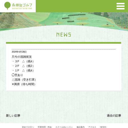
2024年4月28日
只今の混雑状況
・３F △（残4）
・２F △（残2）
・１F △（残4）
◯空あり
△混雑（空き打席）
✕満席（待ち時間）
新しい記事
過去の記事
初めての方へ
営業時間・料金
スクール&レッスン
施設案内
アクセス
NEWS