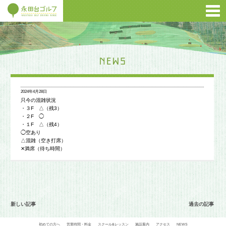
2024年4月28日
只今の混雑状況
・３F △（残3）
・２F ◯
・１F △（残4）
◯空あり
△混雑（空き打席）
✕満席（待ち時間）
新しい記事
過去の記事
初めての方へ
営業時間・料金
スクール&レッスン
施設案内
アクセス
NEWS