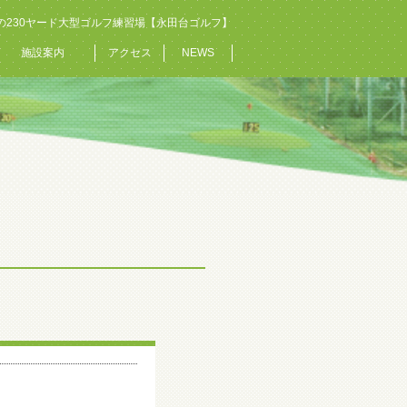
の230ヤード大型ゴルフ練習場【永田台ゴルフ】
施設案内
アクセス
NEWS