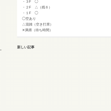
・３F ◯
・２F △（残６）
・１F ◯
◯空あり
△混雑（空き打席）
✕満席（待ち時間）
新しい記事
ー