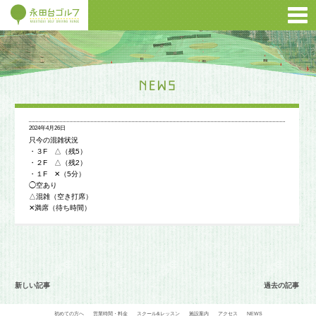
2024年4月26日
只今の混雑状況
・３F △（残5）
・２F △（残2）
・１F ✕（5分）
◯空あり
△混雑（空き打席）
✕満席（待ち時間）
新しい記事
過去の記事
初めての方へ
営業時間・料金
スクール&レッスン
施設案内
アクセス
NEWS