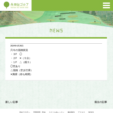
2024年4月26日
只今の混雑状況
・３F ◯
・２F ✕（５分）
・１F △（残５）
◯空あり
△混雑（空き打席）
✕満席（待ち時間）
新しい記事
過去の記事
初めての方へ
営業時間・料金
スクール&レッスン
施設案内
アクセス
NEWS