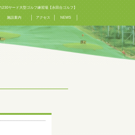
の230ヤード大型ゴルフ練習場【永田台ゴルフ】
施設案内
アクセス
NEWS