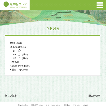
2024年4月22日
只今の混雑状況
・３F ◯
・２F △（残4）
・１F △（残4）
◯空あり
△混雑（空き打席）
✕満席（待ち時間）
新しい記事
過去の記事
初めての方へ
営業時間・料金
スクール&レッスン
施設案内
アクセス
NEWS