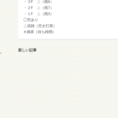
・３F △（残6）
・２F △（残7）
・１F △（残3）
◯空あり
△混雑（空き打席）
✕満席（待ち時間）
新しい記事
ー