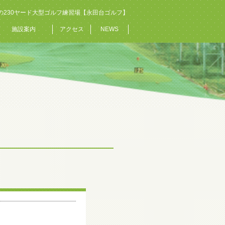
の230ヤード大型ゴルフ練習場【永田台ゴルフ】
施設案内
アクセス
NEWS