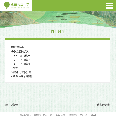
2024年4月20日
只今の混雑状況
・３F △（残５）
・２F △（残７）
・１F △（残４）
◯空あり
△混雑（空き打席）
✕満席（待ち時間）
新しい記事
過去の記事
初めての方へ
営業時間・料金
スクール&レッスン
施設案内
アクセス
NEWS