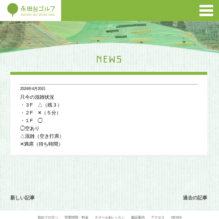
2024年4月20日
只今の混雑状況
・３F △（残３）
・２F ✕（５分）
・１F ◯
◯空あり
△混雑（空き打席）
✕満席（待ち時間）
新しい記事
過去の記事
初めての方へ
営業時間・料金
スクール&レッスン
施設案内
アクセス
NEWS