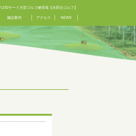
の230ヤード大型ゴルフ練習場【永田台ゴルフ】
施設案内
アクセス
NEWS