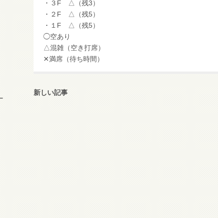
・３F △（残3）
・２F △（残5）
・１F △（残5）
◯空あり
△混雑（空き打席）
✕満席（待ち時間）
新しい記事
ー