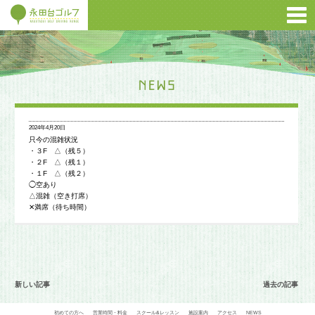
2024年4月20日
只今の混雑状況
・３F △（残５）
・２F △（残１）
・１F △（残２）
◯空あり
△混雑（空き打席）
✕満席（待ち時間）
新しい記事
過去の記事
初めての方へ
営業時間・料金
スクール&レッスン
施設案内
アクセス
NEWS