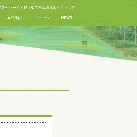
の230ヤード大型ゴルフ練習場【永田台ゴルフ】
施設案内
アクセス
NEWS