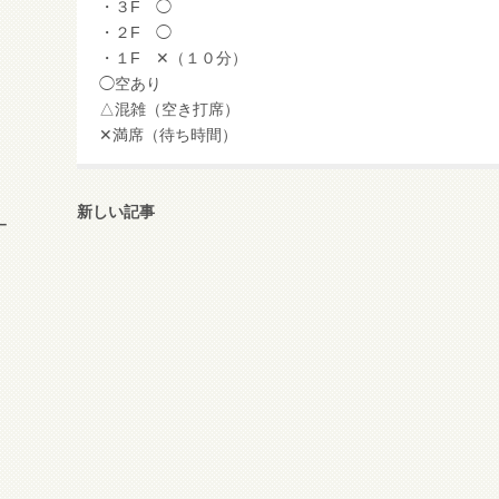
・３F ◯
・２F ◯
・１F ✕（１０分）
◯空あり
△混雑（空き打席）
✕満席（待ち時間）
新しい記事
ー