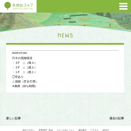
2024年4月19日
只今の混雑状況
・３F △（残４）
・２F △（残２）
・１F △（残１）
◯空あり
△混雑（空き打席）
✕満席（待ち時間）
新しい記事
過去の記事
初めての方へ
営業時間・料金
スクール&レッスン
施設案内
アクセス
NEWS