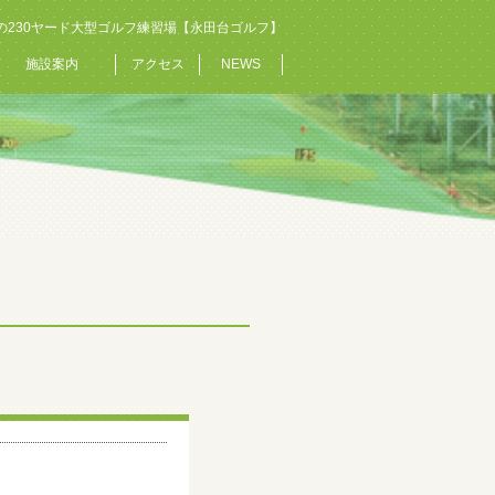
の230ヤード大型ゴルフ練習場【永田台ゴルフ】
施設案内
アクセス
NEWS