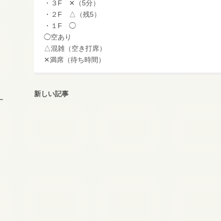
・３F ✕（5分）
・２F △（残5）
・１F ◯
◯空あり
△混雑（空き打席）
✕満席（待ち時間）
新しい記事
ー