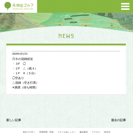
2024年4月17日
只今の混雑状況
・３F ◯
・２F △（残４）
・１F ✕（５分）
◯空あり
△混雑（空き打席）
✕満席（待ち時間）
新しい記事
過去の記事
初めての方へ
営業時間・料金
スクール&レッスン
施設案内
アクセス
NEWS