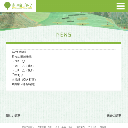
2024年4月16日
只今の混雑状況
・３F ◯
・２F △（残5）
・１F △（残4）
◯空あり
△混雑（空き打席）
✕満席（待ち時間）
新しい記事
過去の記事
初めての方へ
営業時間・料金
スクール&レッスン
施設案内
アクセス
NEWS