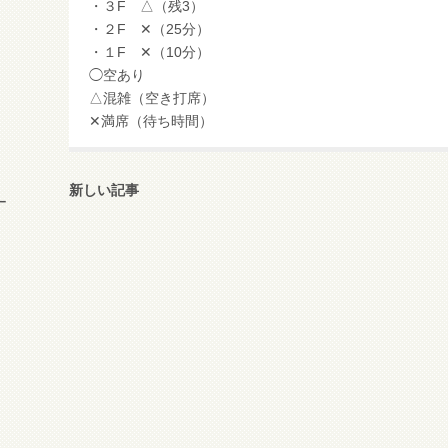
・３F △（残3）
・２F ✕（25分）
・１F ✕（10分）
◯空あり
△混雑（空き打席）
✕満席（待ち時間）
新しい記事
ー