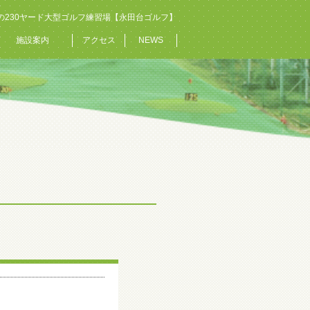
の230ヤード大型ゴルフ練習場【永田台ゴルフ】
施設案内
アクセス
NEWS