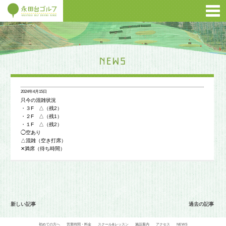
2024年4月15日
只今の混雑状況
・３F △（残2）
・２F △（残1）
・１F △（残2）
◯空あり
△混雑（空き打席）
✕満席（待ち時間）
新しい記事
過去の記事
初めての方へ
営業時間・料金
スクール&レッスン
施設案内
アクセス
NEWS