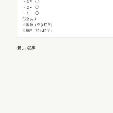
・３F ◯
・２F ◯
・１F ◯
◯空あり
△混雑（空き打席）
✕満席（待ち時間）
新しい記事
ー