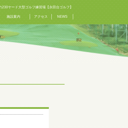
の230ヤード大型ゴルフ練習場【永田台ゴルフ】
施設案内
アクセス
NEWS