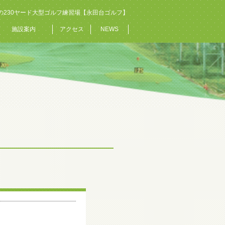
の230ヤード大型ゴルフ練習場【永田台ゴルフ】
施設案内
アクセス
NEWS