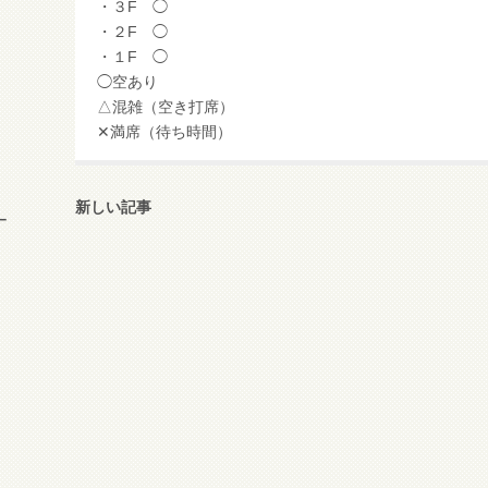
・３F ◯
・２F ◯
・１F ◯
◯空あり
△混雑（空き打席）
✕満席（待ち時間）
新しい記事
ー