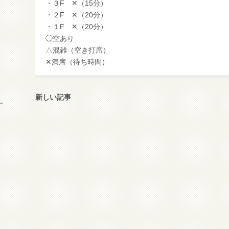
・３F ✕（15分）
・２F ✕（20分）
・１F ✕（20分）
◯空あり
△混雑（空き打席）
✕満席（待ち時間）
新しい記事
ー