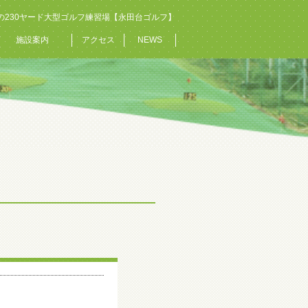
の230ヤード大型ゴルフ練習場【永田台ゴルフ】
施設案内
アクセス
NEWS