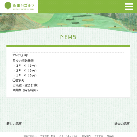
2024年4月13日
只今の混雑状況
・３F ✕（５分）
・２F ✕（５分）
・１F ✕（５分）
◯空あり
△混雑（空き打席）
✕満席（待ち時間）
新しい記事
過去の記事
初めての方へ
営業時間・料金
スクール&レッスン
施設案内
アクセス
NEWS