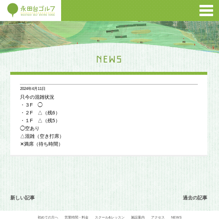
2024年4月11日
只今の混雑状況
・３F ◯
・２F △（残6）
・１F △（残5）
◯空あり
△混雑（空き打席）
✕満席（待ち時間）
新しい記事
過去の記事
初めての方へ
営業時間・料金
スクール&レッスン
施設案内
アクセス
NEWS