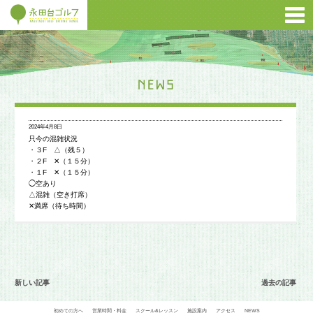
2024年4月8日
只今の混雑状況
・３F △（残５）
・２F ✕（１５分）
・１F ✕（１５分）
◯空あり
△混雑（空き打席）
✕満席（待ち時間）
新しい記事
過去の記事
初めての方へ
営業時間・料金
スクール&レッスン
施設案内
アクセス
NEWS