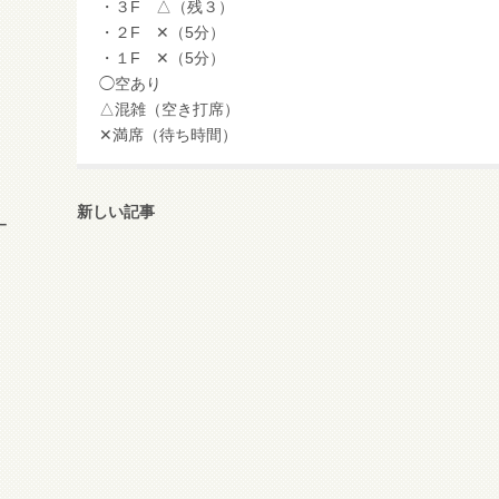
・３F △（残３）
・２F ✕（5分）
・１F ✕（5分）
◯空あり
△混雑（空き打席）
✕満席（待ち時間）
新しい記事
ー