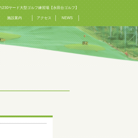
の230ヤード大型ゴルフ練習場【永田台ゴルフ】
施設案内
アクセス
NEWS