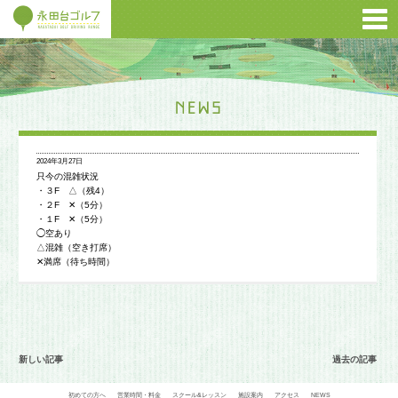
2024年3月27日
只今の混雑状況
・３F △（残4）
・２F ✕（5分）
・１F ✕（5分）
◯空あり
△混雑（空き打席）
✕満席（待ち時間）
新しい記事
過去の記事
初めての方へ
営業時間・料金
スクール&レッスン
施設案内
アクセス
NEWS