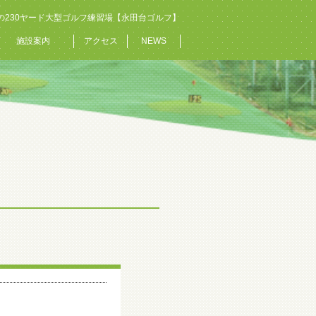
の230ヤード大型ゴルフ練習場【永田台ゴルフ】
施設案内
アクセス
NEWS