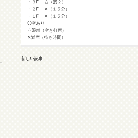
・３F △（残２）
・２F ✕（１５分）
・１F ✕（１５分）
◯空あり
△混雑（空き打席）
✕満席（待ち時間）
新しい記事
ー