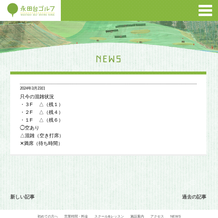
2024年3月23日
只今の混雑状況
・３F △（残１）
・２F △（残４）
・１F △（残６）
◯空あり
△混雑（空き打席）
✕満席（待ち時間）
新しい記事
過去の記事
初めての方へ
営業時間・料金
スクール&レッスン
施設案内
アクセス
NEWS