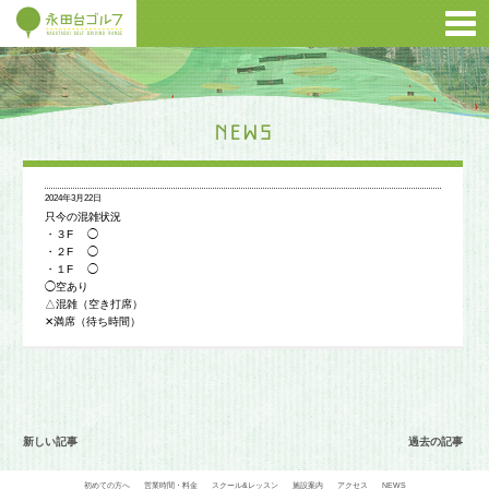
2024年3月22日
只今の混雑状況
・３F ◯
・２F ◯
・１F ◯
◯空あり
△混雑（空き打席）
✕満席（待ち時間）
新しい記事
過去の記事
初めての方へ
営業時間・料金
スクール&レッスン
施設案内
アクセス
NEWS