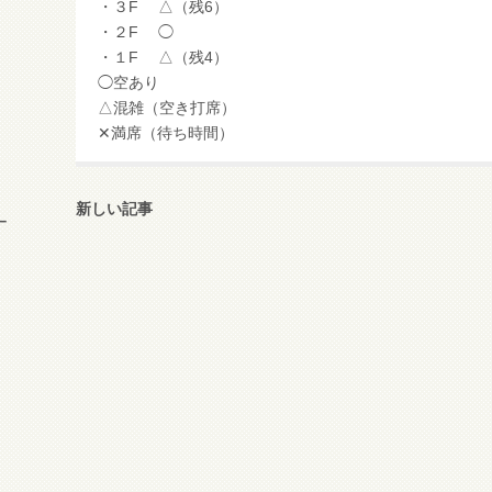
・３F △（残6）
・２F ◯
・１F △（残4）
◯空あり
△混雑（空き打席）
✕満席（待ち時間）
新しい記事
ー