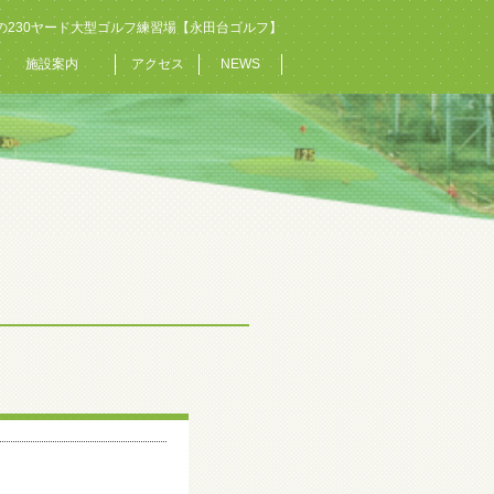
の230ヤード大型ゴルフ練習場【永田台ゴルフ】
施設案内
アクセス
NEWS