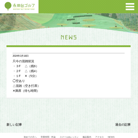
2024年3月18日
只今の混雑状況
・３F △（残6）
・２F △（残4）
・１F ✕（5分）
◯空あり
△混雑（空き打席）
✕満席（待ち時間）
新しい記事
過去の記事
初めての方へ
営業時間・料金
スクール&レッスン
施設案内
アクセス
NEWS