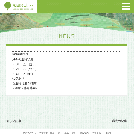
2024年3月15日
只今の混雑状況
・３F △（残３）
・２F △（残３）
・１F ✕（5分）
◯空あり
△混雑（空き打席）
✕満席（待ち時間）
新しい記事
過去の記事
初めての方へ
営業時間・料金
スクール&レッスン
施設案内
アクセス
NEWS