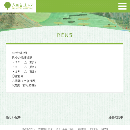
2024年2月18日
只今の混雑状況
・３F △（残4）
・２F △（残5）
・１F △（残1）
◯空あり
△混雑（空き打席）
✕満席（待ち時間）
新しい記事
過去の記事
初めての方へ
営業時間・料金
スクール&レッスン
施設案内
アクセス
NEWS