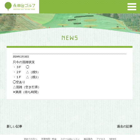
2024年2月16日
只今の混雑状況
・３F ◯
・２F △（残5）
・１F △（残1）
◯空あり
△混雑（空き打席）
✕満席（待ち時間）
新しい記事
過去の記事
初めての方へ
営業時間・料金
スクール&レッスン
施設案内
アクセス
NEWS