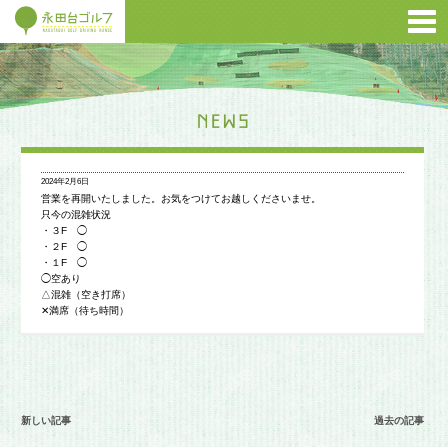
2024年2月6日
営業を再開いたしました。お気をつけてお越しくださいませ。
只今の混雑状況
・３F ◯
・２F ◯
・１F ◯
◯空あり
△混雑（空き打席）
✕満席（待ち時間）
新しい記事
過去の記事