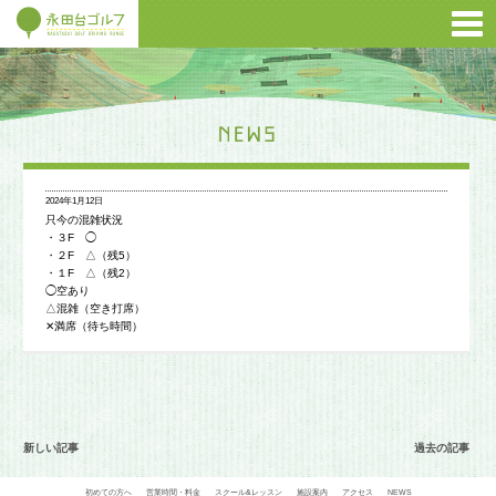
2024年1月12日
只今の混雑状況
・３F ◯
・２F △（残5）
・１F △（残2）
◯空あり
△混雑（空き打席）
✕満席（待ち時間）
新しい記事
過去の記事
初めての方へ
営業時間・料金
スクール&レッスン
施設案内
アクセス
NEWS