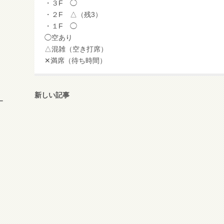
・３F ◯
・２F △（残3）
・１F ◯
◯空あり
△混雑（空き打席）
✕満席（待ち時間）
新しい記事
ー