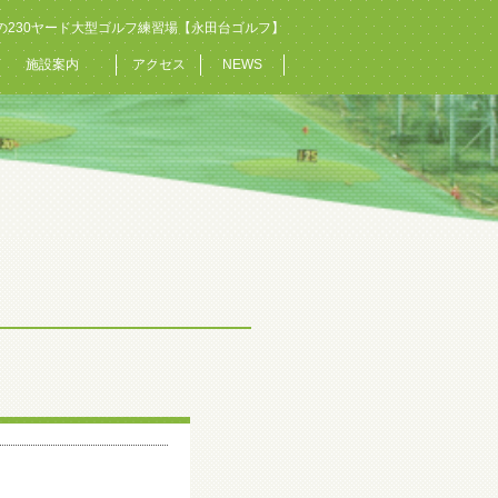
の230ヤード大型ゴルフ練習場【永田台ゴルフ】
施設案内
アクセス
NEWS