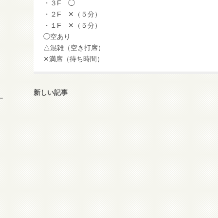
・３F ◯
・２F ✕（５分）
・１F ✕（５分）
◯空あり
△混雑（空き打席）
✕満席（待ち時間）
新しい記事
ー