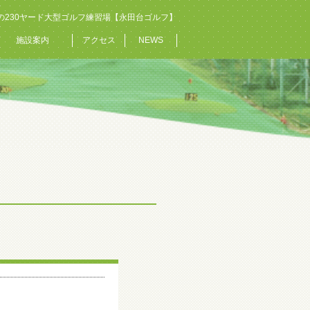
の230ヤード大型ゴルフ練習場【永田台ゴルフ】
施設案内
アクセス
NEWS