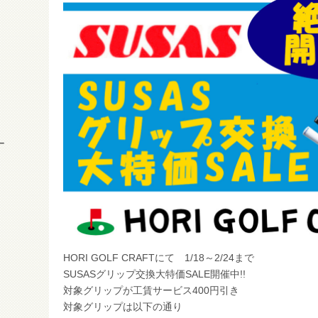
ー
HORI GOLF CRAFTにて 1/18～2/24まで
SUSASグリップ交換大特価SALE開催中!!
対象グリップが工賃サービス400円引き
対象グリップは以下の通り